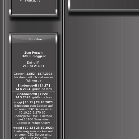
Twitch.TV
Shoutbox
Zum Posten
Bitte Einloggen!
Deine IP:
216.73.216.91
Copter | 13:52 | 18.7.2024:
Na dann will Ich mal wieder
Winken :-)
Shadowdevil | 14:27 |
14.5.2024:
grüße da lass
Shadowdevil | 11:20 |
14.5.2024:
grüße da lass
froggi | 10:15 | 28.10.2023:
Einladung zum Zocken auf
unseren CS2 Server unter
45.10.25.2:270 65 --
Teamspeak : ts101.nitrado.
net:10100 Sorry eine
Leerstelle reingerutscht
froggi | 10:12 | 28.10.2023:
Einladung zum Zocken auf
unseren CS2 Server unter
45.10.25.2:270 65