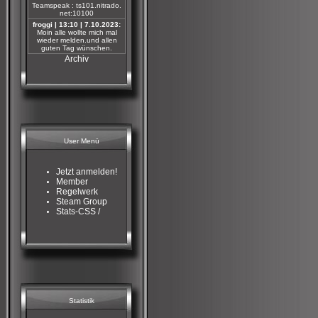
Teamspeak : ts101.nitrado.
net:10100
froggi | 13:10 | 7.10.2023:
Moin alle wollte mich mal
wieder melden.und allen
guten Tag wünschen.
Archiv
User Menü
Jetzt anmelden!
Member
Regelwerk
Steam Group
Stats-CSS /
Statistik