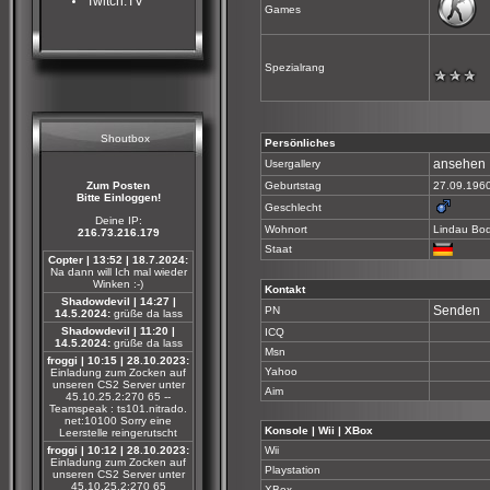
Twitch.TV
Games
Spezialrang
Shoutbox
Persönliches
ansehen
Usergallery
Zum Posten
Geburtstag
27.09.196
Bitte Einloggen!
Geschlecht
Deine IP:
Wohnort
Lindau Bo
216.73.216.179
Staat
Copter | 13:52 | 18.7.2024:
Na dann will Ich mal wieder
Winken :-)
Kontakt
Shadowdevil | 14:27 |
Senden
PN
14.5.2024:
grüße da lass
Shadowdevil | 11:20 |
ICQ
14.5.2024:
grüße da lass
Msn
froggi | 10:15 | 28.10.2023:
Yahoo
Einladung zum Zocken auf
unseren CS2 Server unter
Aim
45.10.25.2:270 65 --
Teamspeak : ts101.nitrado.
net:10100 Sorry eine
Konsole | Wii | XBox
Leerstelle reingerutscht
froggi | 10:12 | 28.10.2023:
Wii
Einladung zum Zocken auf
Playstation
unseren CS2 Server unter
45.10.25.2:270 65
XBox