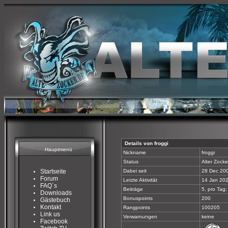
Details von froggi
Hauptmenü
Nickname
froggi
Status
Alter Zocke
Startseite
Dabei seit
28 Dec 20
Forum
Letzte Aktivität
14 Jan 202
FAQ´s
Beiträge
5, pro Tag:
Downloads
Bonuspoints
200
Gästebuch
Kontakt
Rangpoints
100205
Link us
Verwarnungen
keine
Facebook