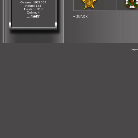
Gesamt: 1929663
Heute: 144
Gestern: 317
Online: 4
... mehr
«
zurück
Impr