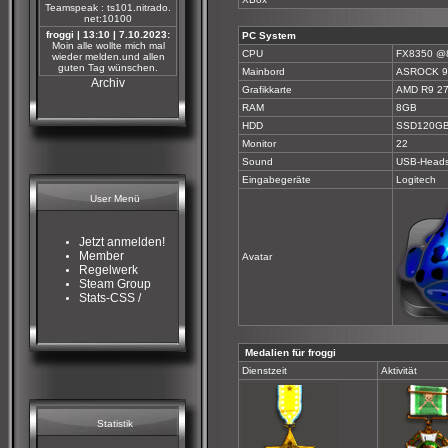
Teamspeak : ts101.nitrado.
net:10100
froggi | 13:10 | 7.10.2023:
PC System
Moin alle wollte mich mal
CPU
FX8350 @8
wieder melden.und allen
guten Tag wünschen.
Mainbord
ASROCK 9
Archiv
Grafikkarte
AMD R9 2
RAM
8GB
HDD
SSD120GB
Monitor
22
Sound
USB-Heads
Eingabegeräte
Logitech
User Menü
Jetzt anmelden!
Member
Avatar
Regelwerk
Steam Group
Stats-CSS /
Medalien für froggi
Dienstzeit
Aktivität
Statistik