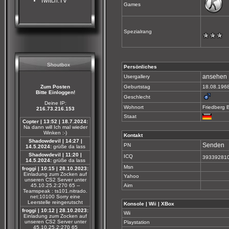
Twitch.TV
Games
Spezialrang
Shoutbox
Persönliches
ansehen
Usergallery
Zum Posten
Geburtstag
18.08.196
Bitte Einloggen!
Geschlecht
Deine IP:
Wohnort
Friedberg 
216.73.216.153
Staat
Copter | 13:52 | 18.7.2024:
Na dann will Ich mal wieder
Winken :-)
Kontakt
Shadowdevil | 14:27 |
Senden
PN
14.5.2024:
grüße da lass
Shadowdevil | 11:20 |
ICQ
39339281
14.5.2024:
grüße da lass
Msn
froggi | 10:15 | 28.10.2023:
Einladung zum Zocken auf
Yahoo
unseren CS2 Server unter
45.10.25.2:270 65 --
Aim
Teamspeak : ts101.nitrado.
net:10100 Sorry eine
Leerstelle reingerutscht
Konsole | Wii | XBox
froggi | 10:12 | 28.10.2023:
Wii
Einladung zum Zocken auf
unseren CS2 Server unter
Playstation
45.10.25.2:270 65