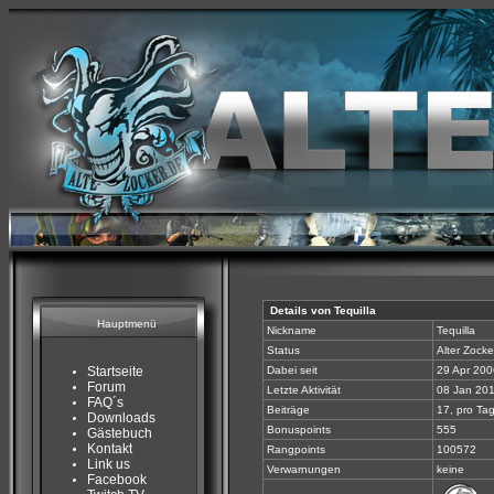
Details von Tequilla
Hauptmenü
Nickname
Tequilla
Status
Alter Zocke
Startseite
Dabei seit
29 Apr 200
Forum
Letzte Aktivität
08 Jan 201
FAQ´s
Beiträge
17, pro Tag
Downloads
Bonuspoints
555
Gästebuch
Kontakt
Rangpoints
100572
Link us
Verwarnungen
keine
Facebook