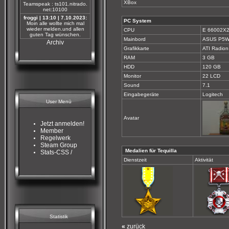
XBox
Teamspeak : ts101.nitrado.
net:10100
froggi | 13:10 | 7.10.2023:
PC System
Moin alle wollte mich mal
wieder melden.und allen
CPU
E 66002X2
guten Tag wünschen.
Mainbord
ASUS P5W
Archiv
Grafikkarte
ATI Radion
RAM
3 GB
HDD
120 GB
Monitor
22 LCD
Sound
7.1
Eingabegeräte
Logitech
User Menü
Avatar
Jetzt anmelden!
Member
Regelwerk
Steam Group
Medalien für Tequilla
Stats-CSS /
Dienstzeit
Aktivität
Statistik
«
zurück