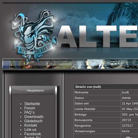
Details von (null)
Hauptmenü
Nickname
(null)
Status
Admin
Startseite
Dabei seit
11 Apr 199
Forum
Letzte Aktivität
01 May 202
FAQ´s
Beiträge
302, pro T
Downloads
Bonuspoints
26715
Gästebuch
Kontakt
Rangpoints
227017
Link us
Verwarnungen
keine
Facebook