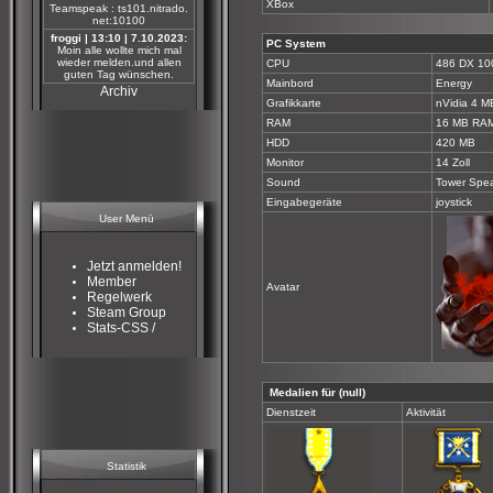
XBox
Teamspeak : ts101.nitrado.
net:10100
froggi | 13:10 | 7.10.2023:
PC System
Moin alle wollte mich mal
wieder melden.und allen
CPU
486 DX 10
guten Tag wünschen.
Mainbord
Energy
Archiv
Grafikkarte
nVidia 4 M
RAM
16 MB RA
HDD
420 MB
Monitor
14 Zoll
Sound
Tower Spe
Eingabegeräte
joystick
User Menü
Jetzt anmelden!
Member
Avatar
Regelwerk
Steam Group
Stats-CSS /
Medalien für (null)
Dienstzeit
Aktivität
Statistik