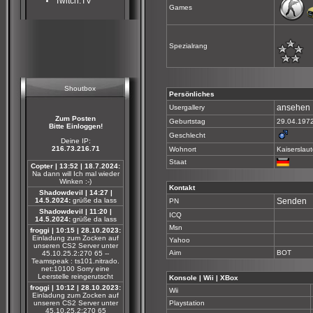
Twitch.TV
Games
Spezialrang
Shoutbox
Persönliches
ansehen
Usergallery
Zum Posten
Geburtstag
29.04.197
Bitte Einloggen!
Geschlecht
Deine IP:
216.73.216.71
Wohnort
Kaiserslaut
Staat
Copter | 13:52 | 18.7.2024:
Na dann will Ich mal wieder
Winken :-)
Kontakt
Shadowdevil | 14:27 |
14.5.2024:
grüße da lass
Senden
PN
Shadowdevil | 11:20 |
ICQ
14.5.2024:
grüße da lass
Msn
froggi | 10:15 | 28.10.2023:
Einladung zum Zocken auf
Yahoo
unseren CS2 Server unter
Aim
BOT
45.10.25.2:270 65 --
Teamspeak : ts101.nitrado.
net:10100 Sorry eine
Leerstelle reingerutscht
Konsole | Wii | XBox
froggi | 10:12 | 28.10.2023:
Wii
Einladung zum Zocken auf
unseren CS2 Server unter
Playstation
45.10.25.2:270 65