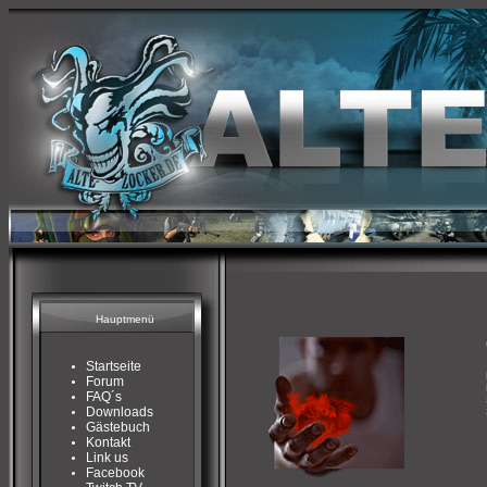
Hauptmenü
Startseite
Forum
FAQ´s
Downloads
Gästebuch
Kontakt
Link us
Facebook