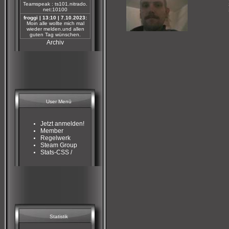
Teamspeak : ts101.nitrado.
net:10100
froggi | 13:10 | 7.10.2023:
Moin alle wollte mich mal
wieder melden.und allen
guten Tag wünschen.
Archiv
User Menü
Jetzt anmelden!
Member
Regelwerk
Steam Group
Stats-CSS /
Statistik