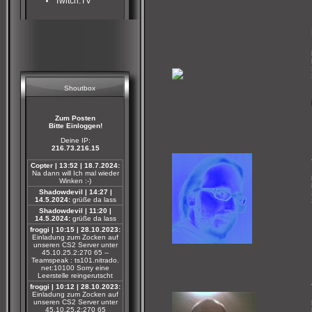
Twitch.TV
Shoutbox
Zum Posten
Bitte Einloggen!
Deine IP:
216.73.216.15
Copter | 13:52 | 18.7.2024:
Na dann will Ich mal wieder
Winken :-)
Shadowdevil | 14:27 |
14.5.2024:
grüße da lass
Shadowdevil | 11:20 |
14.5.2024:
grüße da lass
froggi | 10:15 | 28.10.2023:
Einladung zum Zocken auf
unseren CS2 Server unter
45.10.25.2:270 65 --
Teamspeak : ts101.nitrado.
net:10100 Sorry eine
Leerstelle reingerutscht
froggi | 10:12 | 28.10.2023:
Einladung zum Zocken auf
unseren CS2 Server unter
45.10.25.2:270 65