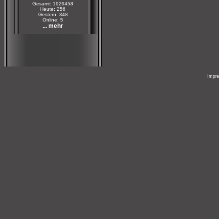
Gesamt: 1929458
Heute: 256
Gestern: 348
Online: 5
... mehr
Impr